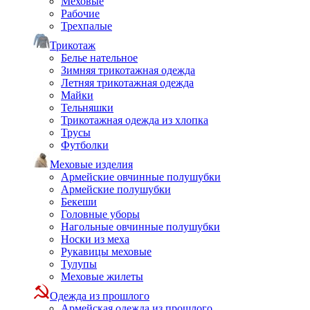
Меховые
Рабочие
Трехпалые
Трикотаж
Белье нательное
Зимняя трикотажная одежда
Летняя трикотажная одежда
Майки
Тельняшки
Трикотажная одежда из хлопка
Трусы
Футболки
Меховые изделия
Армейские овчинные полушубки
Армейские полушубки
Бекеши
Головные уборы
Нагольные овчинные полушубки
Носки из меха
Рукавицы меховые
Тулупы
Меховые жилеты
Одежда из прошлого
Армейская одежда из прошлого