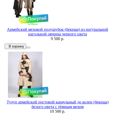
Армейский меховой полушубок (бекеша) из натуральной
нагольной овчины черного цвета
9 500 р.
В корзину
Тулуп армейский постовой караульный до колен (бекеша)
белого цвета с тёмным мехом
10 500 р.