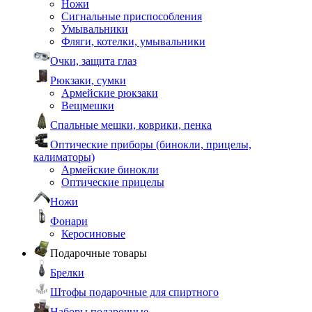
Ножи
Сигнальные приспособления
Умывальники
Фляги, котелки, умывальники
Очки, защита глаз
Рюкзаки, сумки
Армейские рюкзаки
Вещмешки
Спальные мешки, коврики, пенка
Оптические приборы (бинокли, прицелы,
калиматоры)
Армейские бинокли
Оптические прицелы
Ножи
Фонари
Керосиновые
Подарочные товары
Брелки
Штофы подарочные для спиртного
Наборы подарочные