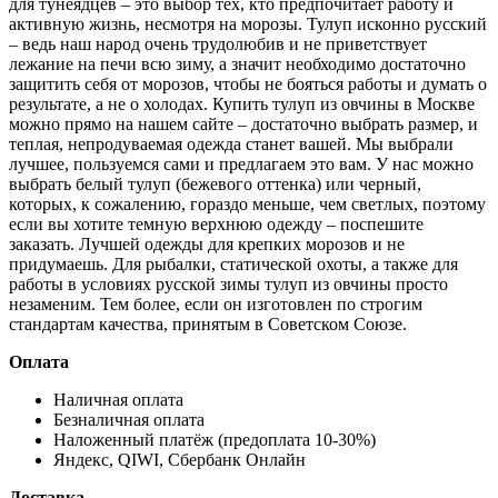
для тунеядцев – это выбор тех, кто предпочитает работу и
активную жизнь, несмотря на морозы. Тулуп исконно русский
– ведь наш народ очень трудолюбив и не приветствует
лежание на печи всю зиму, а значит необходимо достаточно
защитить себя от морозов, чтобы не бояться работы и думать о
результате, а не о холодах. Купить тулуп из овчины в Москве
можно прямо на нашем сайте – достаточно выбрать размер, и
теплая, непродуваемая одежда станет вашей. Мы выбрали
лучшее, пользуемся сами и предлагаем это вам. У нас можно
выбрать белый тулуп (бежевого оттенка) или черный,
которых, к сожалению, гораздо меньше, чем светлых, поэтому
если вы хотите темную верхнюю одежду – поспешите
заказать. Лучшей одежды для крепких морозов и не
придумаешь. Для рыбалки, статической охоты, а также для
работы в условиях русской зимы тулуп из овчины просто
незаменим. Тем более, если он изготовлен по строгим
стандартам качества, принятым в Советском Союзе.
Оплата
Наличная оплата
Безналичная оплата
Наложенный платёж (предоплата 10-30%)
Яндекс, QIWI, Сбербанк Онлайн
Доставка