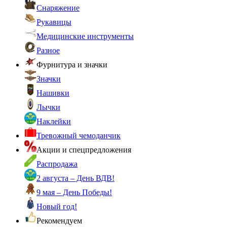
Снаряжение
Рукавицы
Медицинские инструменты
Разное
Фурнитура и значки
Значки
Нашивки
Лычки
Наклейки
Тревожный чемоданчик
Акции и спецпредложения
Распродажа
2 августа – День ВДВ!
9 мая – День Победы!
Новый год!
Рекомендуем