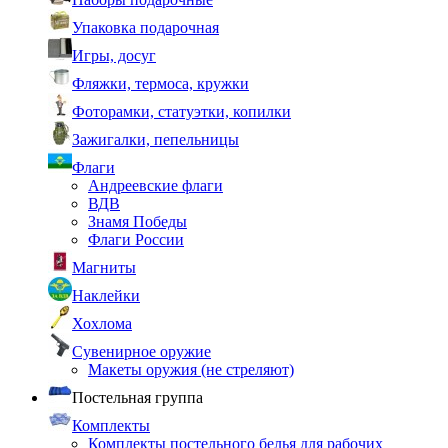
Упаковка подарочная
Игры, досуг
Фляжки, термоса, кружки
Фоторамки, статуэтки, копилки
Зажигалки, пепельницы
Флаги
Андреевские флаги
ВДВ
Знамя Победы
Флаги России
Магниты
Наклейки
Хохлома
Сувенирное оружие
Макеты оружия (не стреляют)
Постельная группа
Комплекты
Комплекты постельного белья для рабочих