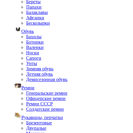
Береты
Папахи
Балаклавы
Афганки
Бескозырки
Обувь
Бахилы
Ботинки
Валенки
Носки
Сапоги
Унты
Зимняя обувь
Летняя обувь
Демисезонная обувь
Ремни
Генеральские ремни
Офицерские ремни
Ремни СССР
Солдатские ремни
Рукавицы, перчатки
Брезентовые
Двупалые