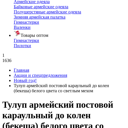
Армейские одеяла
Байковые армейские одеяла
Полушерстяные армейские одеяла
Зимняя армейская палатка
Гимнастерки
Валенки
Товары оптом
Гимнастерки
Пилотки
1
1636
Главная
Акции и спецпредложения
Новый год!
Тулуп армейский постовой караульный до колен
(бекеша) белого цвета со светлым мехом
Тулуп армейский постовой
караульный до колен
(бекеша) белого цвета со