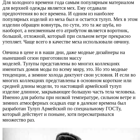
Для холодного времени года самым популярным материалом
для верхней одежды является мех. Ему отдавали
предпочтения во все времена. И одним из наиболее
популярных изделий из меха был и остается тулуп. Мех в этом
изделии обращен вовнутрь, по сути, это та же шуба, но
наоборот, а неизменным его атрибутом является воротник,
большой, отложной, который при сильном ветре прекрасно
утепляет. Чаще всего в качестве меха использовали овчину.
Овчина в цене и в наши дни, даже модные дизайнеры на
нынешний сезон приготовили массу
моделей. Тулупы представлены во многих коллекциях
именитых домов моды по всему миру, это. Но это модные
тенденции, а зимние холода диктуют свои условия. И если во
многих коллекциях представлены в основном короткие или
средней длины модели, то настоящий армейский тулуп
изделие длинное, закрывающее большую часть тела человека.
Именно для работы при низкой температуре, сильном ветре и
зимних атмосферных осадках еще в далекие времена был
разработан Тулуп Армейский по специальному ГОСТу,
который действует и поныне, хотя пересматривался
множество раз.