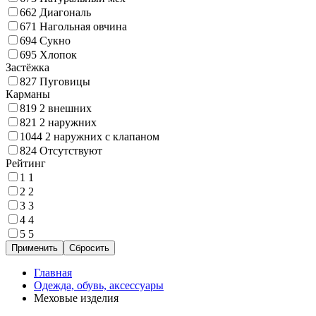
662
Диагональ
671
Нагольная овчина
694
Сукно
695
Хлопок
Застёжка
827
Пуговицы
Карманы
819
2 внешних
821
2 наружних
1044
2 наружних с клапаном
824
Отсутствуют
Рейтинг
1
1
2
2
3
3
4
4
5
5
Главная
Одежда, обувь, аксессуары
Меховые изделия