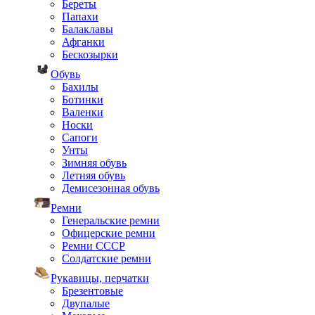
Береты
Папахи
Балаклавы
Афганки
Бескозырки
Обувь
Бахилы
Ботинки
Валенки
Носки
Сапоги
Унты
Зимняя обувь
Летняя обувь
Демисезонная обувь
Ремни
Генеральские ремни
Офицерские ремни
Ремни СССР
Солдатские ремни
Рукавицы, перчатки
Брезентовые
Двупалые