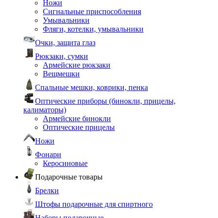
Ножи
Сигнальные приспособления
Умывальники
Фляги, котелки, умывальники
Очки, защита глаз
Рюкзаки, сумки
Армейские рюкзаки
Вещмешки
Спальные мешки, коврики, пенка
Оптические приборы (бинокли, прицелы,
калиматоры)
Армейские бинокли
Оптические прицелы
Ножи
Фонари
Керосиновые
Подарочные товары
Брелки
Штофы подарочные для спиртного
Наборы подарочные