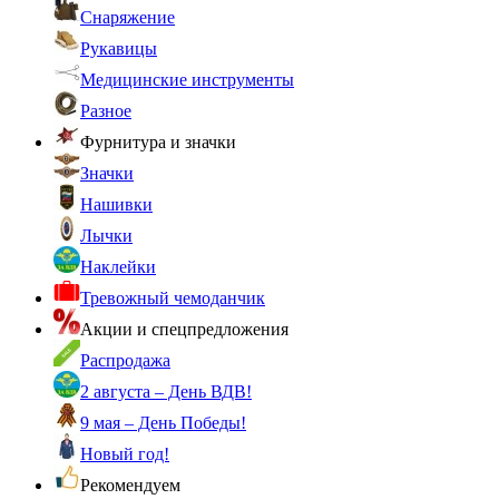
Снаряжение
Рукавицы
Медицинские инструменты
Разное
Фурнитура и значки
Значки
Нашивки
Лычки
Наклейки
Тревожный чемоданчик
Акции и спецпредложения
Распродажа
2 августа – День ВДВ!
9 мая – День Победы!
Новый год!
Рекомендуем