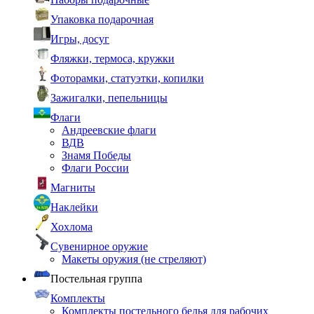
Упаковка подарочная
Игры, досуг
Фляжки, термоса, кружки
Фоторамки, статуэтки, копилки
Зажигалки, пепельницы
Флаги
Андреевские флаги
ВДВ
Знамя Победы
Флаги России
Магниты
Наклейки
Хохлома
Сувенирное оружие
Макеты оружия (не стреляют)
Постельная группа
Комплекты
Комплекты постельного белья для рабочих