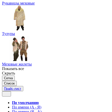
Рукавицы меховые
Тулупы
Меховые жилеты
Показать все
Скрыть
Сетка
Список
Прайс-лист
По умолчанию
По имени (A - Я)
По имени (Я - A)