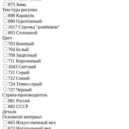
875
Зима
Текстура рисунка
888
Каракуль
890
Однотонный
1017
Строчка "ромбиком"
893
Сплошной
Цвет
703
Бежевый
704
Белый
708
Защитный
711
Коричневый
1043
Светлый
721
Серый
722
Синий
724
Темно-серый
727
Черный
Страна-производитель
881
Россия
882
СССР
Детали
Основной материал
665
Искусственный мех
673
Натуральный мех