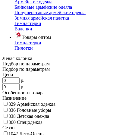
Армейские одеяла
Байковые армейские одеяла
Полушерстяные армейские одеяла
Зимняя армейская палатка
Гимнастерки
Валенки
Товары оптом
Гимнастерки
Пилотки
Левая колонка
Подбор по параметрам
Подбор по параметрам
Цена
р.
р.
Особенности товара
Назначение
829
Армейская одежда
836
Головные уборы
838
Детская одежда
860
Спецодежда
Сезон
1047
Лето-Осень