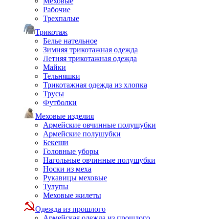
Меховые
Рабочие
Трехпалые
Трикотаж
Белье нательное
Зимняя трикотажная одежда
Летняя трикотажная одежда
Майки
Тельняшки
Трикотажная одежда из хлопка
Трусы
Футболки
Меховые изделия
Армейские овчинные полушубки
Армейские полушубки
Бекеши
Головные уборы
Нагольные овчинные полушубки
Носки из меха
Рукавицы меховые
Тулупы
Меховые жилеты
Одежда из прошлого
Армейская одежда из прошлого