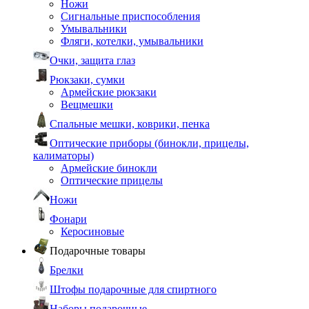
Ножи
Сигнальные приспособления
Умывальники
Фляги, котелки, умывальники
Очки, защита глаз
Рюкзаки, сумки
Армейские рюкзаки
Вещмешки
Спальные мешки, коврики, пенка
Оптические приборы (бинокли, прицелы,
калиматоры)
Армейские бинокли
Оптические прицелы
Ножи
Фонари
Керосиновые
Подарочные товары
Брелки
Штофы подарочные для спиртного
Наборы подарочные