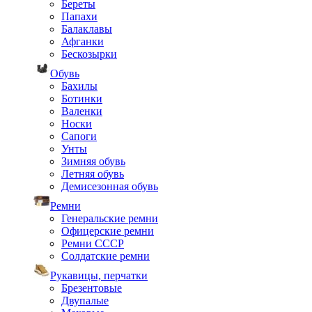
Береты
Папахи
Балаклавы
Афганки
Бескозырки
Обувь
Бахилы
Ботинки
Валенки
Носки
Сапоги
Унты
Зимняя обувь
Летняя обувь
Демисезонная обувь
Ремни
Генеральские ремни
Офицерские ремни
Ремни СССР
Солдатские ремни
Рукавицы, перчатки
Брезентовые
Двупалые