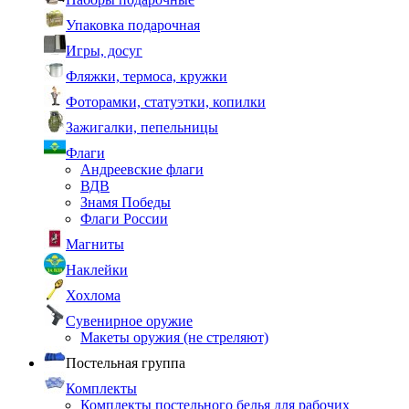
Упаковка подарочная
Игры, досуг
Фляжки, термоса, кружки
Фоторамки, статуэтки, копилки
Зажигалки, пепельницы
Флаги
Андреевские флаги
ВДВ
Знамя Победы
Флаги России
Магниты
Наклейки
Хохлома
Сувенирное оружие
Макеты оружия (не стреляют)
Постельная группа
Комплекты
Комплекты постельного белья для рабочих