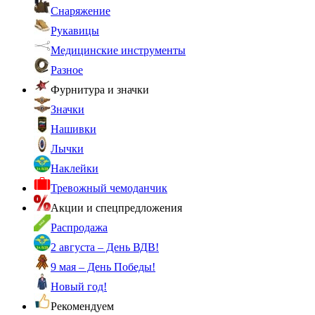
Снаряжение
Рукавицы
Медицинские инструменты
Разное
Фурнитура и значки
Значки
Нашивки
Лычки
Наклейки
Тревожный чемоданчик
Акции и спецпредложения
Распродажа
2 августа – День ВДВ!
9 мая – День Победы!
Новый год!
Рекомендуем