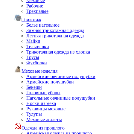
Меховые
Рабочие
Трехпалые
Трикотаж
Белье нательное
Зимняя трикотажная одежда
Летняя трикотажная одежда
Майки
Тельняшки
Трикотажная одежда из хлопка
Трусы
Футболки
Меховые изделия
Армейские овчинные полушубки
Армейские полушубки
Бекеши
Головные уборы
Нагольные овчинные полушубки
Носки из меха
Рукавицы меховые
Тулупы
Меховые жилеты
Одежда из прошлого
Армейская одежда из прошлого