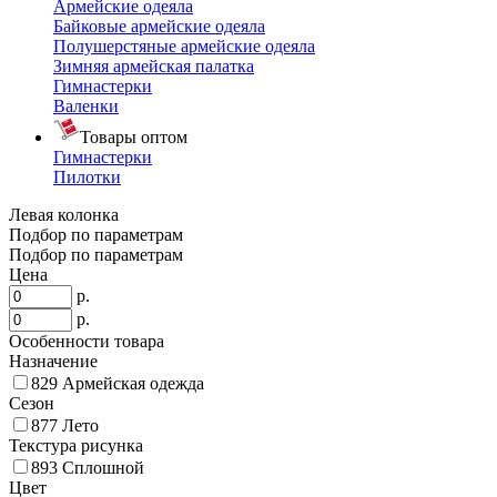
Армейские одеяла
Байковые армейские одеяла
Полушерстяные армейские одеяла
Зимняя армейская палатка
Гимнастерки
Валенки
Товары оптом
Гимнастерки
Пилотки
Левая колонка
Подбор по параметрам
Подбор по параметрам
Цена
р.
р.
Особенности товара
Назначение
829
Армейская одежда
Сезон
877
Лето
Текстура рисунка
893
Сплошной
Цвет