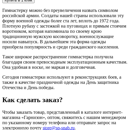
Купить в 1 клик
Гимнастерку можно без преувеличения назвать символом
российской армии. Солдаты нашей страны использовали эту
форму военной одежды более ста лет, вплоть до 1972 года.
Плотную рубаху с застежкой на пуговицах и прямым стоячим
воротником, которая напоминала по своему крою
традиционную мужскую косоворотку, военнослужащие
носили навыпуск. В дальнейшем эта форма одежды
приобрела популярность и среди гражданского населения.
Такое широкое распространение гимнастерка получила
благодаря своим превосходным эксплуатационным качествам.
Она удобная в носке, не маркая и долговечная.
Сегодня гимнастерки используют в реконструкциях боев, а
также в качестве праздничной одежды на День защитника
Отечества и День победы.
Как сделать заказ?
Чтобы заказать товар, представленный в каталоге интернет-
магазина «Гарнизон», оптом, свяжитесь с нашим менеджером
по указанному номеру телефона или отправьте запрос на
электронную почту
store@sp-snab.ru
.