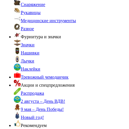
Снаряжение
Рукавицы
Медицинские инструменты
Разное
Фурнитура и значки
Значки
Нашивки
Лычки
Наклейки
Тревожный чемоданчик
Акции и спецпредложения
Распродажа
2 августа – День ВДВ!
9 мая – День Победы!
Новый год!
Рекомендуем