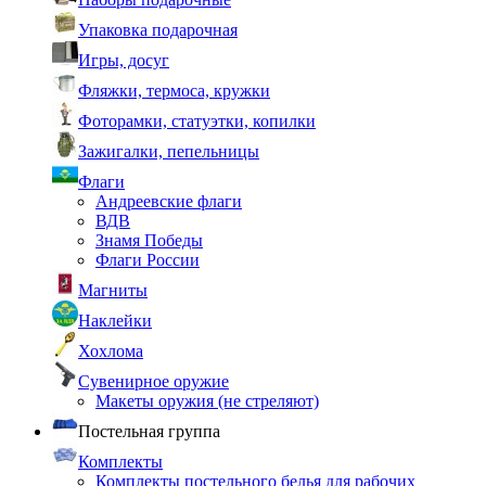
Упаковка подарочная
Игры, досуг
Фляжки, термоса, кружки
Фоторамки, статуэтки, копилки
Зажигалки, пепельницы
Флаги
Андреевские флаги
ВДВ
Знамя Победы
Флаги России
Магниты
Наклейки
Хохлома
Сувенирное оружие
Макеты оружия (не стреляют)
Постельная группа
Комплекты
Комплекты постельного белья для рабочих