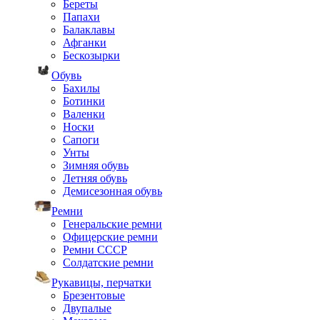
Береты
Папахи
Балаклавы
Афганки
Бескозырки
Обувь
Бахилы
Ботинки
Валенки
Носки
Сапоги
Унты
Зимняя обувь
Летняя обувь
Демисезонная обувь
Ремни
Генеральские ремни
Офицерские ремни
Ремни СССР
Солдатские ремни
Рукавицы, перчатки
Брезентовые
Двупалые