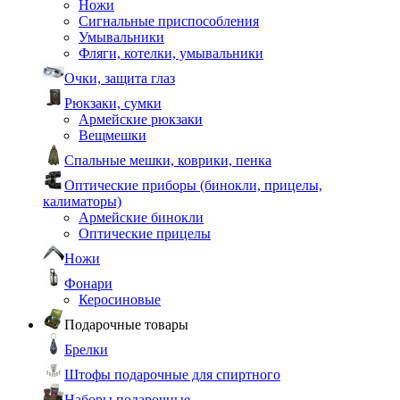
Ножи
Сигнальные приспособления
Умывальники
Фляги, котелки, умывальники
Очки, защита глаз
Рюкзаки, сумки
Армейские рюкзаки
Вещмешки
Спальные мешки, коврики, пенка
Оптические приборы (бинокли, прицелы,
калиматоры)
Армейские бинокли
Оптические прицелы
Ножи
Фонари
Керосиновые
Подарочные товары
Брелки
Штофы подарочные для спиртного
Наборы подарочные