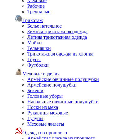
Меховые
Рабочие
Трехпалые
Трикотаж
Белье нательное
Зимняя трикотажная одежда
Летняя трикотажная одежда
Майки
Тельняшки
Трикотажная одежда из хлопка
Трусы
Футболки
Меховые изделия
Армейские овчинные полушубки
Армейские полушубки
Бекеши
Головные уборы
Нагольные овчинные полушубки
Носки из меха
Рукавицы меховые
Тулупы
Меховые жилеты
Одежда из прошлого
Армейская одежда из прошлого